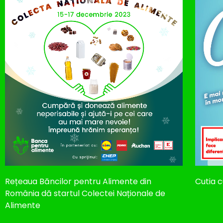
Rețeaua Băncilor pentru Alimente din
Cutia c
România dă startul Colectei Naționale de
Alimente