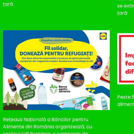
țară
se exti
țară
Peste 
alimen
Rețeaua Națională a Băncilor pentru
Alimente din România organizează, cu
sprijinul Lidl România, o campanie de