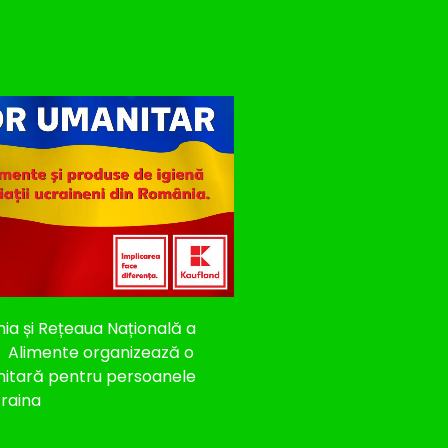
ia și Rețeaua Națională a
u Alimente organizează o
itară pentru persoanele
craina