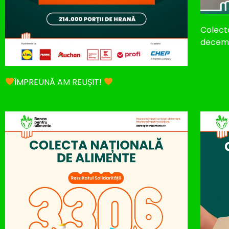
Colect
decemb
ÎMPREUNĂ AM REUȘIT!