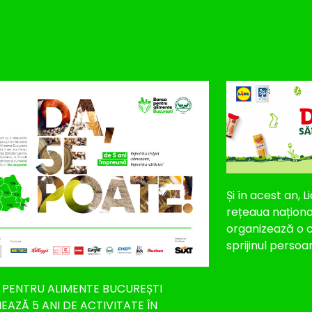
Și în acest an,
rețeaua naționa
organizează o c
sprijinul perso
PENTRU ALIMENTE BUCUREȘTI
AZĂ 5 ANI DE ACTIVITATE ÎN