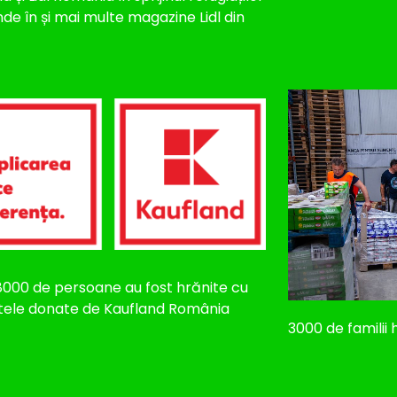
nde în și mai multe magazine Lidl din
8000 de persoane au fost hrănite cu
tele donate de Kaufland România
3000 de familii