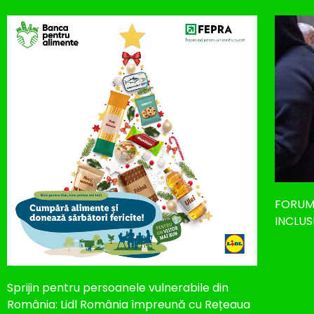
FORUM
INCLUS
Sprijin pentru persoanele vulnerabile din
România: Lidl România împreună cu Rețeaua