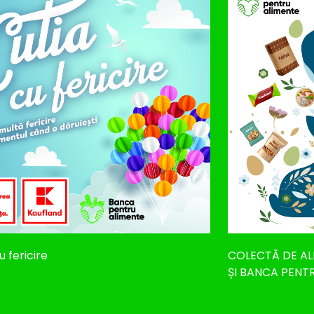
u fericire
COLECTĂ DE AL
ȘI BANCA PENT