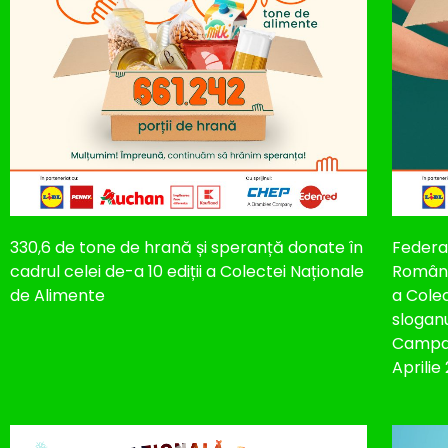
330,6 de tone de hrană și speranță donate în
Federaț
cadrul celei de-a 10 ediții a Colectei Naționale
Români
de Alimente
a Colec
slogan
Campan
Aprilie