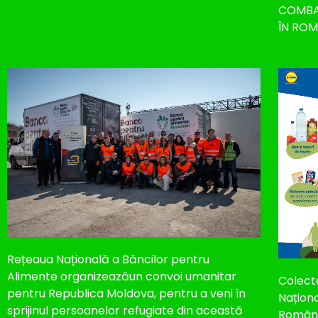
COMBAT
ÎN ROM
Rețeaua Națională a Băncilor pentru
Alimente organizeazăun convoi umanitar
Colect
pentru Republica Moldova, pentru a veni în
Naționa
sprijinul persoanelor refugiate din această
România