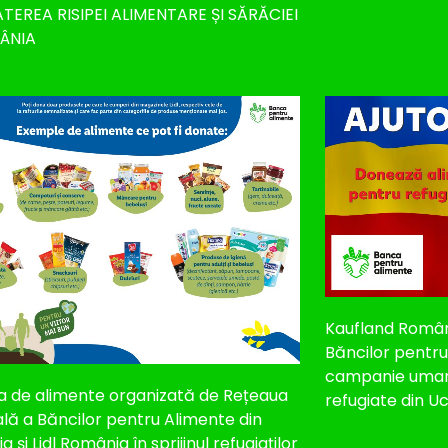
EREA RISIPEI ALIMENTARE ȘI SĂRĂCIEI
ÂNIA
Kaufland Român
Băncilor pentr
campanie uman
a de alimente organizată de Rețeaua
refugiate din U
lă a Băncilor pentru Alimente din
 și Lidl România în sprijinul refugiaților