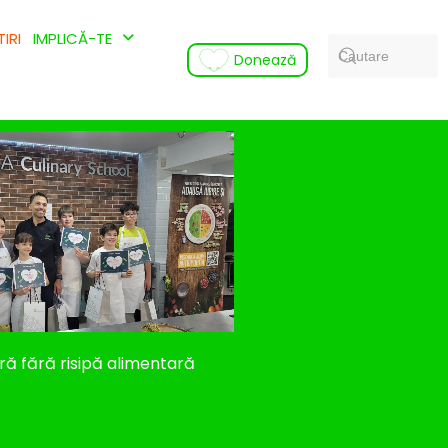
TIRI
IMPLICĂ-TE
Search
Donează
ară fără risipă alimentară