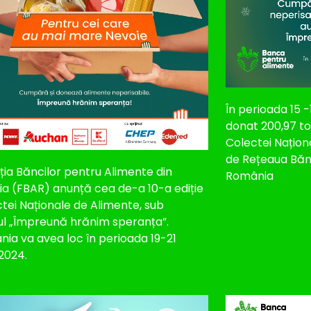
În perioada 15 
donat 200,97 to
Colectei Națion
de Rețeaua Bănc
ia Băncilor pentru Alimente din
România
a (FBAR) anunță cea de-a 10-a ediție
tei Naționale de Alimente, sub
ul „Împreună hrănim speranța”.
ia va avea loc în perioada 19-21
 2024.